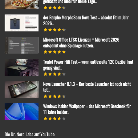
gemacht und ideal für heiße Tage..
der Renpho MorphoScan Nova Test – absolut Fit im Jahr
2026..
Microsoft Office LTSC Lizenzen = Microsoft 2026
entspannt ohne Spionage nutzen.
Teufel Power Hifi Test – wenn entfesselte 120 Dezibel laut
genug sind!..
Nova Launcher 8.1.3 – Der beste Launcher ist noch nicht
tot!..
Windows Insider Wallpaper – das Microsoft Geschenk für
11 Jahre Insider..
Die Dr. Nerd Labs auf YouTube