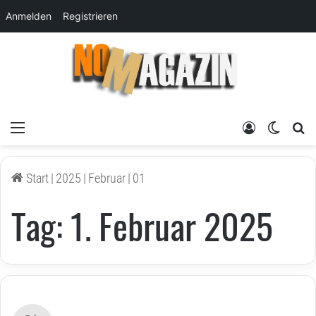
Anmelden
Registrieren
Menü
Anmelden
Skin um
su
Start
|
2025
|
Februar
|
01
Tag:
1. Februar 2025