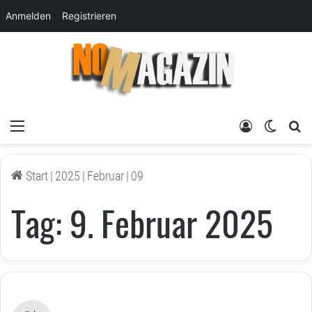
Anmelden
Registrieren
Menü
Anmelden
Skin um
su
Start
|
2025
|
Februar
|
09
Tag:
9. Februar 2025