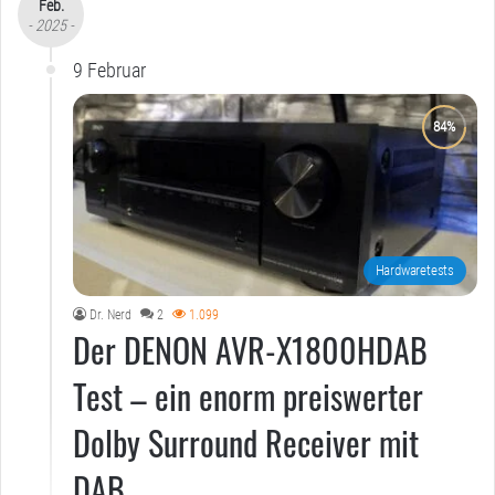
Feb.
- 2025 -
9 Februar
Hardwaretests
Dr. Nerd
2
1.099
Der DENON AVR-X1800HDAB
Test – ein enorm preiswerter
Dolby Surround Receiver mit
DAB..