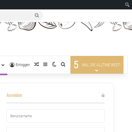
suche
nach
5
R
zufälliger Artikel
Sidebar
Skin umschalten
suche nach
Einloggen
MAL DIE ALLTIME BEST!
Anmelden