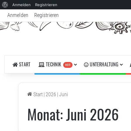
Über
Anmelden
Registrieren
WordPress
Anmelden
Registrieren
START
TECHNIK
UNTERHALTUNG
HOT!
Start
|
2026
|
Juni
Monat:
Juni 2026