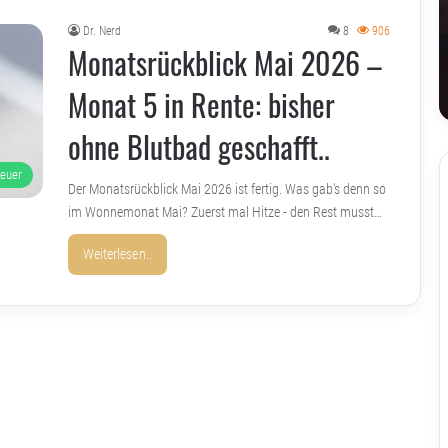
Dr. Nerd
8
906
Monatsrückblick Mai 2026 –
Monat 5 in Rente: bisher
ohne Blutbad geschafft..
teuer
Der Monatsrückblick Mai 2026 ist fertig. Was gab's denn so
im Wonnemonat Mai? Zuerst mal Hitze - den Rest musst…
Weiterlesen..