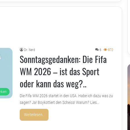
Dr. Nerd
6
972
Sonntagsgedanken: Die Fifa
WM 2026 – ist das Sport
oder kann das weg?..
nken
Die Fifa WM 2026 startet in den USA. Habe ich dazu was zu
sagen? Ja! Boykottiert den Scheiss! Warum? Lies…
Weiterlesen..