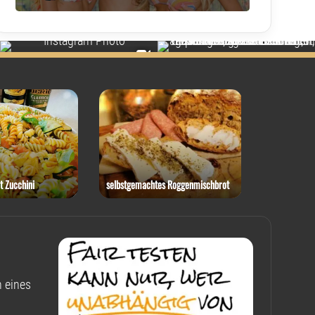
t Zucchini
selbstgemachtes Roggenmischbrot
Rotkohl-Ste
 eines