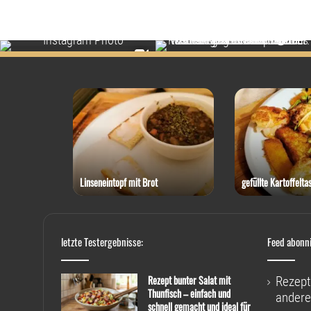
 Thunfisch
Linseneintopf mit Brot
gefüllte Kartoffelta
letzte Testergebnisse:
Feed abonn
Rezept bunter Salat mit
Rezept
Thunfisch – einfach und
andere
schnell gemacht und ideal für