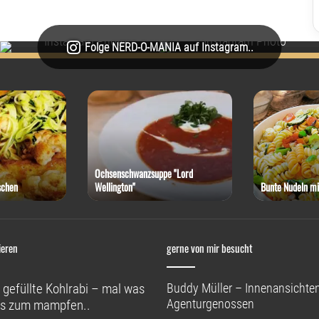
Folge NERD-O-MANIA auf Instagram..
Ochsenschwanzsuppe "Lord
schen
Wellington"
Bunte Nudeln mi
ieren
gerne von mir besucht
 gefüllte Kohlrabi – mal was
Buddy Müller – Innenansichten
Agenturgenossen
s zum mampfen..