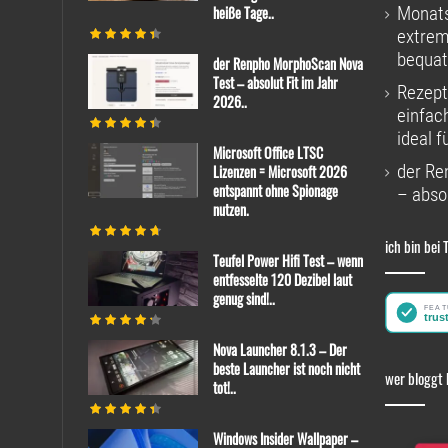
heiße Tage..
Monats
extrem
bequat
der Renpho MorphoScan Nova
Test – absolut Fit im Jahr
Rezept
2026..
einfac
ideal f
Microsoft Office LTSC
der Re
Lizenzen = Microsoft 2026
entspannt ohne Spionage
– absol
nutzen.
ich bin bei 
Teufel Power Hifi Test – wenn
entfesselte 120 Dezibel laut
genug sind!..
Nova Launcher 8.1.3 – Der
beste Launcher ist noch nicht
wer bloggt 
tot!..
Windows Insider Wallpaper –