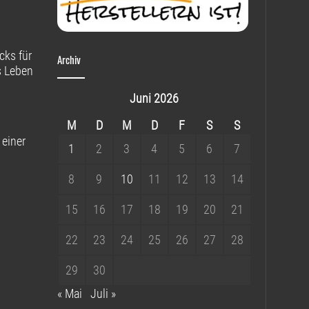
cks für
Archiv
s Leben
Juni 2026
M
D
M
D
F
S
S
 einer
1
2
3
4
5
6
7
8
9
10
11
12
13
14
15
16
17
18
19
20
21
22
23
24
25
26
27
28
29
30
« Mai
Juli »