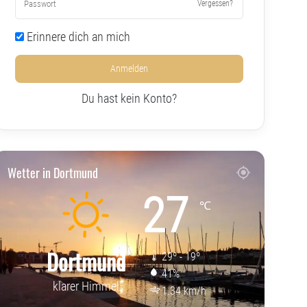
Vergessen?
Erinnere dich an mich
Anmelden
Du hast kein Konto?
Wetter in Dortmund
27
℃
Dortmund
29º - 19º
41%
klarer Himmel
1.34 km/h