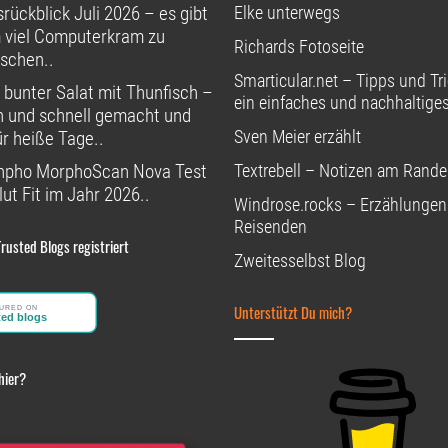
rückblick Juli 2026 – es gibt
Elke unterwegs
 viel Computerkram zu
Richards Fotoseite
schen..
Smarticular.net – Tipps und Tri
 bunter Salat mit Thunfisch –
ein einfaches und nachhaltige
h und schnell gemacht und
Sven Meier erzählt
ür heiße Tage..
npho MorphoScan Nova Test
Textrebell – Notizen am Rande
ut Fit im Jahr 2026..
Windrose.rocks – Erzählungen
Reisenden
Trusted Blogs registriert
Zweitesselbst Blog
Unterstützt Du mich?
hier?