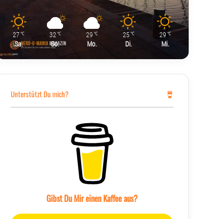
27
32
29
25
29
℃
℃
℃
℃
℃
Sa.
So.
Mo.
Di.
Mi.
Unterstützt Du mich?
Gibst Du Mir einen Kaffee aus?