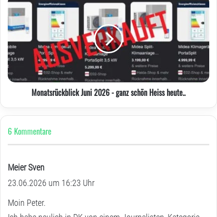
Juni
2026
-
ganz
schön
Heiss
heute..
Monatsrückblick Juni 2026 - ganz schön Heiss heute..
6 Kommentare
Meier Sven
s
23.06.2026 um 16:23 Uhr
a
g
Moin Peter.
t