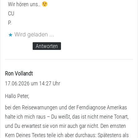
Wir hören uns..
CU
P.
Wird geladen …
Antworten
Ron Vollandt
s
17.06.2026 um 14:27 Uhr
a
g
Hallo Peter,
t
bei den Reisewarnungen und der Ferndiagnose Amerikas
:
halte ich mich raus – Du weißt, das ist nicht meine Tonart,
und Du erwartest sie von mir auch gar nicht. Den ernsten
Kern Deines Textes teile ich aber durchaus: Spätestens als