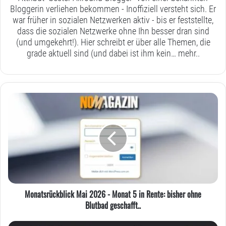
Bloggerin verliehen bekommen - Inoffiziell versteht sich. Er
war früher in sozialen Netzwerken aktiv - bis er feststellte,
dass die sozialen Netzwerke ohne Ihn besser dran sind
(und umgekehrt!). Hier schreibt er über alle Themen, die
grade aktuell sind (und dabei ist ihm kein…
mehr..
Monatsrückblick
Mai
2026
-
Monat
5
in
Rente:
bisher
Monatsrückblick Mai 2026 - Monat 5 in Rente: bisher ohne
ohne
Blutbad geschafft..
Blutbad
geschafft..
Monatsrückblick