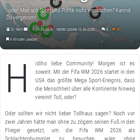
..oder: Man soll Sport und Politik nicht vermischen? Kannst
Du vergessen!
Dr. Nerd
10.06.2026
letztes Update 10.06.2026
6
967
Sende
6 Minuten Lesezeit
uns
eine
H
E-
idiho liebe Community! Morgen ist es
Mail
soweit: Mit der Fifa WM 2026 startet in den
USA das größte Mega Sport-Ereignis, dass
die Menschheit über alle Kontinente hinweg
vereint! Toll, oder?
Oder sollten wir nicht lieber Tollhaus sagen? Noch vor
zwei Jahren hätte man ohne zu zögern seinen Fuß in den
Flieger gesetzt, um die Fifa WM 2026 als
Schlachtenbummler zu besuchen, wäre ohne