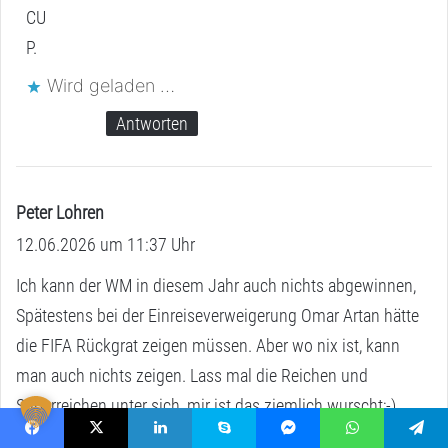
CU
P.
Wird geladen …
Antworten
Peter Lohren
s
12.06.2026 um 11:37 Uhr
a
g
Ich kann der WM in diesem Jahr auch nichts abgewinnen,
t
Spätestens bei der Einreiseverweigerung Omar Artan hätte
:
die FIFA Rückgrat zeigen müssen. Aber wo nix ist, kann
man auch nichts zeigen. Lass mal die Reichen und
Superreichen unter sich, mir ist das ziemlich wurscht;-)
Vielleicht sollte man der WM keine Aufmerksamkeit
Facebook
X
LinkedIn
Skype
Messenger
WhatsApp
Telegram