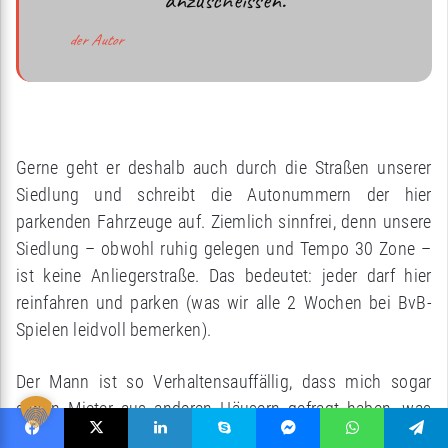
der Autor
Gerne geht er deshalb auch durch die Straßen unserer
Siedlung und schreibt die Autonummern der hier
parkenden Fahrzeuge auf. Ziemlich sinnfrei, denn unsere
Siedlung – obwohl ruhig gelegen und Tempo 30 Zone –
ist keine Anliegerstraße. Das bedeutet: jeder darf hier
reinfahren und parken (was wir alle 2 Wochen bei BvB-
Spielen leidvoll bemerken).
Der Mann ist so Verhaltensauffällig, dass mich sogar
schon Mieter aus anderen Häusern gefragt haben, was
bei dem Kollegen da oben falsch verdrahtet ist, weil er
Facebook
X
LinkedIn
Skype
Messenger
WhatsApp
Telegram