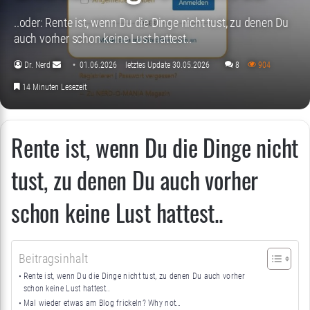
..oder: Rente ist, wenn Du die Dinge nicht tust, zu denen Du
auch vorher schon keine Lust hattest..
Dr. Nerd
01.06.2026
letztes Update 30.05.2026
8
904
Sende
14 Minuten Lesezeit
uns
eine
E-
Rente ist, wenn Du die Dinge nicht
Mail
tust, zu denen Du auch vorher
schon keine Lust hattest..
Beitragsinhalt
Rente ist, wenn Du die Dinge nicht tust, zu denen Du auch vorher
schon keine Lust hattest..
Mal wieder etwas am Blog frickeln? Why not…