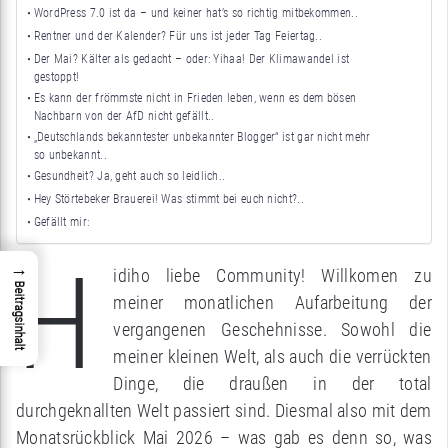
WordPress 7.0 ist da – und keiner hat’s so richtig mitbekommen..
Rentner und der Kalender? Für uns ist jeder Tag Feiertag..
Der Mai? Kälter als gedacht – oder: Yihaa! Der Klimawandel ist
gestoppt!
Es kann der frömmste nicht in Frieden leben, wenn es dem bösen
Nachbarn von der AfD nicht gefällt..
„Deutschlands bekanntester unbekannter Blogger“ ist gar nicht mehr
so unbekannt..
Gesundheit? Ja, geht auch so leidlich..
Hey Störtebeker Brauerei! Was stimmt bei euch nicht?..
Gefällt mir:
H
→
idiho liebe Community! Willkomen zu
Beitragsinhalt
meiner monatlichen Aufarbeitung der
vergangenen Geschehnisse. Sowohl die
meiner kleinen Welt, als auch die verrückten
Dinge, die draußen in der total
durchgeknallten Welt passiert sind. Diesmal also mit dem
Monatsrückblick Mai 2026 – was gab es denn so, was