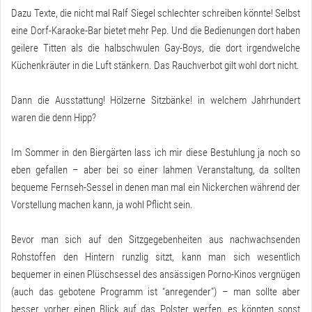
Dazu Texte, die nicht mal Ralf Siegel schlechter schreiben könnte! Selbst
eine Dorf-Karaoke-Bar bietet mehr Pep. Und die Bedienungen dort haben
geilere Titten als die halbschwulen Gay-Boys, die dort irgendwelche
Küchenkräuter in die Luft stänkern. Das Rauchverbot gilt wohl dort nicht.
Dann die Ausstattung! Hölzerne Sitzbänke! in welchem Jahrhundert
waren die denn Hipp?
Im Sommer in den Biergärten lass ich mir diese Bestuhlung ja noch so
eben gefallen – aber bei so einer lahmen Veranstaltung, da sollten
bequeme Fernseh-Sessel in denen man mal ein Nickerchen während der
Vorstellung machen kann, ja wohl Pflicht sein.
Bevor man sich auf den Sitzgegebenheiten aus nachwachsenden
Rohstoffen den Hintern runzlig sitzt, kann man sich wesentlich
bequemer in einen Plüschsessel des ansässigen Porno-Kinos vergnügen
(auch das gebotene Programm ist “anregender”) – man sollte aber
besser vorher einen Blick auf das Polster werfen, es könnten sonst