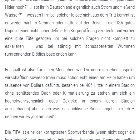
Hitler noch?“, „Habt ihr in Deutschland eigentlich auch Strom und fließend
Wasser?“ – wessen Hirn bei solcher Idiotie nicht aus dem Tritt kommt ist
entweder hart im Nehmen oder hatte auf der Reise in die USA gutes
Dope in einer nicht näher definierten Körperöffnung versteckt und vorher
eine gute Tüte gezogen um bei solchen Fragen nicht komplett zu
eskalieren – was bei ständig mit schussbereiten Wummen
rumrennenden Blödies böse enden kann!
Fussball ist also für einen Menschen wie Du und mich eher suspekt:
wirschaftlich sowieso (man muss schon echt einen am Helm haben um
tausende von Dollars dafür zu bezahlen bei 40° Hitze in einem Stadion
ohne schützendes Dach oder Klimatisierung zu stehen um sich ein
höchstwahrscheinlich ödes Gekicke in einem leeren Stadion
anzuschauen) aber auch was das politische Signal angeht, bin ich –
nennen wir es „not amused“.
Die FIFA ist eine der korruptesten Sportverbände (wenn nicht sogar die
korrupteste) des gesamten bekannten Universums. Sogar der selbst