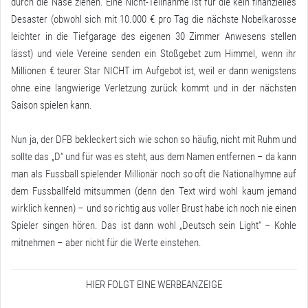
durch die Nase ziehen. Eine Nicht-Teilnahme ist für die kein finanzielles
Desaster (obwohl sich mit
10.000 € pro Tag
die nächste Nobelkarosse
leichter in die Tiefgarage des eigenen 30 Zimmer Anwesens stellen
lässt) und viele Vereine senden ein Stoßgebet zum Himmel, wenn ihr
Millionen € teurer Star NICHT im Aufgebot ist, weil er dann wenigstens
ohne eine langwierige Verletzung zurück kommt und in der nächsten
Saison spielen kann.
Nun ja, der DFB bekleckert sich wie schon so häufig, nicht mit Ruhm und
sollte das „D“ und für was es steht, aus dem Namen entfernen – da kann
man als Fussball spielender Millionär noch so oft die Nationalhymne auf
dem Fussballfeld mitsummen (denn den Text wird wohl kaum jemand
wirklich kennen) – und so richtig aus voller Brust habe ich noch nie einen
Spieler singen hören. Das ist dann wohl „Deutsch sein Light“ – Kohle
mitnehmen – aber nicht für die Werte einstehen.
HIER FOLGT EINE WERBEANZEIGE