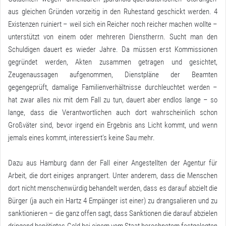
aus gleichen Gründen vorzeitig in den Ruhestand geschickt werden. 4
Existenzen ruiniert – weil sich ein Reicher noch reicher machen wollte –
unterstützt von einem oder mehreren Dienstherrn. Sucht man den
Schuldigen dauert es wieder Jahre. Da müssen erst Kommissionen
gegründet werden, Akten zusammen getragen und gesichtet,
Zeugenaussagen aufgenommen, Dienstpläne der Beamten
gegengeprüft, damalige Familienverhältnisse durchleuchtet werden –
hat zwar alles nix mit dem Fall zu tun, dauert aber endlos lange – so
lange, dass die Verantwortlichen auch dort wahrscheinlich schon
Großväter sind, bevor irgend ein Ergebnis ans Licht kommt, und wenn
jemals eines kommt, interessiert’s keine Sau mehr.
Dazu aus Hamburg dann der Fall einer Angestellten der Agentur für
Arbeit, die dort einiges anprangert. Unter anderem, dass die Menschen
dort nicht menschenwürdig behandelt werden, dass es darauf abzielt die
Bürger (ja auch ein Hartz 4 Empänger ist einer) zu drangsalieren und zu
sanktionieren – die ganz offen sagt, dass Sanktionen die darauf abzielen
dringend benötigtes Geld bei einem vom Staat berechnetem festgelegten