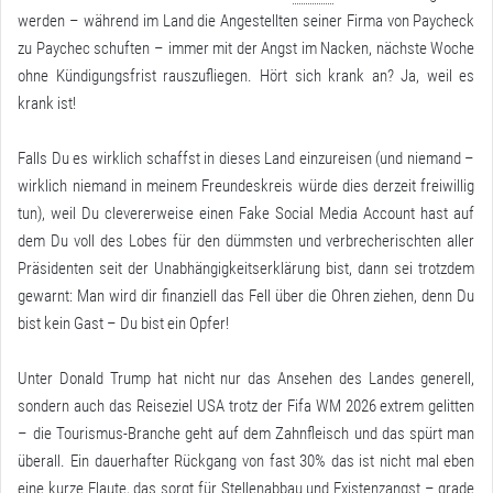
werden – während im Land die Angestellten seiner Firma von Paycheck
zu Paychec schuften – immer mit der Angst im Nacken, nächste Woche
ohne Kündigungsfrist rauszufliegen. Hört sich krank an? Ja, weil es
krank ist!
Falls Du es wirklich schaffst in dieses Land einzureisen (und niemand –
wirklich niemand in meinem Freundeskreis würde dies derzeit freiwillig
tun), weil Du clevererweise einen Fake Social Media Account hast auf
dem Du voll des Lobes für den dümmsten und verbrecherischten aller
Präsidenten seit der Unabhängigkeitserklärung bist, dann sei trotzdem
gewarnt: Man wird dir finanziell das Fell über die Ohren ziehen, denn Du
bist kein Gast – Du bist ein Opfer!
Unter Donald Trump hat nicht nur das Ansehen des Landes generell,
sondern auch das Reiseziel USA trotz der Fifa WM 2026 extrem gelitten
– die Tourismus-Branche
geht auf dem Zahnfleisch
und das spürt man
überall. Ein dauerhafter Rückgang von fast 30% das ist nicht mal eben
eine kurze Flaute, das sorgt für Stellenabbau und Existenzangst – grade