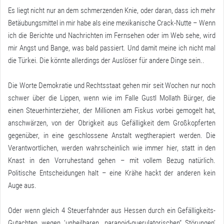
Es liegt nicht nur an dem schmerzenden Knie, oder daran, dass ich mehr
Betäubungsmittel in mir habe als eine mexikanische Crack-Nutte – Wenn
ich die Berichte und Nachrichten im Fernsehen oder im Web sehe, wird
mir Angst und Bange, was bald passiert. Und damit meine ich nicht mal
die Türkei. Die könnte allerdings der Auslöser für andere Dinge sein..
Die Worte Demokratie und Rechtsstaat gehen mir seit Wochen nur noch
schwer über die Lippen, wenn wie im Falle Gustl Mollath Bürger, die
einen Steuerhinterzieher, der Millionen am Fiskus vorbei gemogelt hat,
anschwärzen, von der Obrigkeit aus Gefälligkeit dem Großkopferten
gegenüber, in eine geschlossene Anstalt wegtherapiert werden. Die
Verantwortlichen, werden wahrscheinlich wie immer hier, statt in den
Knast in den Vorruhestand gehen – mit vollem Bezug natürlich.
Politische Entscheidungen halt – eine Krähe hackt der anderen kein
Auge aus.
Oder wenn gleich 4 Steuerfahnder aus Hessen durch ein Gefälligkeits-
Gutachten wegen ‘unheilbaren „paranoid-querulatorischen“ Störungen’