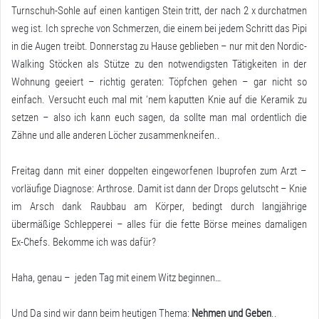
Turnschuh-Sohle auf einen kantigen Stein tritt, der nach 2 x durchatmen
weg ist. Ich spreche von Schmerzen, die einem bei jedem Schritt das Pipi
in die Augen treibt. Donnerstag zu Hause geblieben – nur mit den Nordic-
Walking Stöcken als Stütze zu den notwendigsten Tätigkeiten in der
Wohnung geeiert – richtig geraten: Töpfchen gehen – gar nicht so
einfach. Versucht euch mal mit ‘nem kaputten Knie auf die Keramik zu
setzen – also ich kann euch sagen, da sollte man mal ordentlich die
Zähne und alle anderen Löcher zusammenkneifen..
Freitag dann mit einer doppelten eingeworfenen Ibuprofen zum Arzt –
vorläufige Diagnose: Arthrose. Damit ist dann der Drops gelutscht – Knie
im Arsch dank Raubbau am Körper, bedingt durch langjährige
übermäßige Schlepperei – alles für die fette Börse meines damaligen
Ex-Chefs. Bekomme ich was dafür?
Haha, genau – jeden Tag mit einem Witz beginnen…
Und Da sind wir dann beim heutigen Thema:
Nehmen und Geben
..