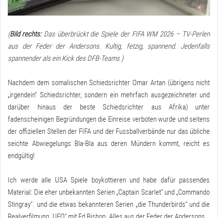
(
Bild rechts:
Das überbrückt die Spiele der FIFA WM 2026 – TV-Perlen
aus der Feder der Andersons. Kultig, fetzig, spannend. Jedenfalls
spannender als ein Kick des DFB-Teams )
Nachdem dem somalischen Schiedsrichter Omar Artan (übrigens nicht
„irgendein“ Schiedsrichter, sondern ein mehrfach ausgezeichneter und
darüber hinaus der beste Schiedsrichter aus Afrika) unter
fadenscheinigen Begründungen die Einreise verboten wurde und seitens
der offiziellen Stellen der FIFA und der Fussballverbände nur das übliche
seichte Abwiegelungs Bla-Bla aus deren Mündern kommt, reicht es
endgültig!
Ich werde alle USA Spiele boykottieren und habe dafür passendes
Material: Die eher unbekannten Serien „Captain Scarlet“ und „Commando
Stingray“. und die etwas bekannteren Serien „die Thunderbirds“ und die
Realverfilmung „UFO“ mit Ed Bishop. Alles aus der Feder der Andersons.