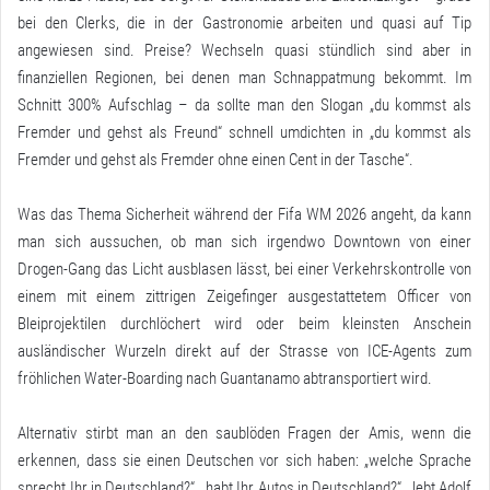
bei den Clerks, die in der Gastronomie arbeiten und quasi auf Tip
angewiesen sind. Preise? Wechseln quasi stündlich sind aber in
finanziellen Regionen
, bei denen man Schnappatmung bekommt. Im
Schnitt 300% Aufschlag – da sollte man den Slogan „du kommst als
Fremder und gehst als Freund“ schnell umdichten in „du kommst als
Fremder und gehst als Fremder ohne einen Cent in der Tasche“.
Was das Thema Sicherheit während der Fifa WM 2026 angeht, da kann
man sich aussuchen, ob man sich irgendwo Downtown von einer
Drogen-Gang das Licht ausblasen lässt, bei einer Verkehrskontrolle von
einem mit einem zittrigen Zeigefinger ausgestattetem Officer von
Bleiprojektilen durchlöchert wird oder beim kleinsten Anschein
ausländischer Wurzeln direkt auf der Strasse von ICE-Agents zum
fröhlichen Water-Boarding nach Guantanamo abtransportiert wird.
Alternativ stirbt man an den saublöden Fragen der Amis, wenn die
erkennen, dass sie einen Deutschen vor sich haben: „welche Sprache
sprecht Ihr in Deutschland?“, „habt Ihr Autos in Deutschland?“, „lebt Adolf