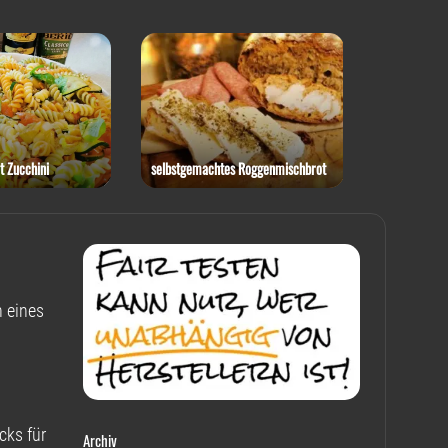
t Zucchini
selbstgemachtes Roggenmischbrot
Rotkohl-Ste
 eines
cks für
Archiv