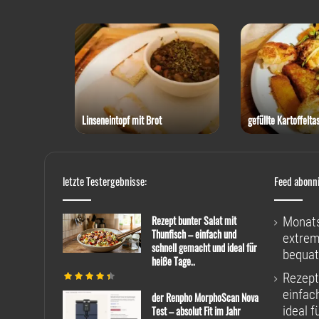
 Thunfisch
Linseneintopf mit Brot
gefüllte Kartoffelta
letzte Testergebnisse:
Feed abonn
Rezept bunter Salat mit
Monats
Thunfisch – einfach und
extrem
schnell gemacht und ideal für
bequat
heiße Tage..
Rezept
einfac
der Renpho MorphoScan Nova
ideal f
Test – absolut Fit im Jahr