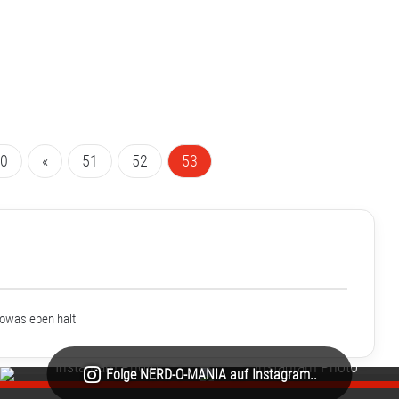
50
«
51
52
53
sowas eben halt
Folge NERD-O-MANIA auf Instagram..