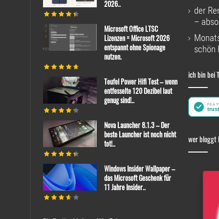
2026..
der Re
– absol
Microsoft Office LTSC
Monats
Lizenzen = Microsoft 2026
entspannt ohne Spionage
schön 
nutzen.
ich bin bei 
Teufel Power Hifi Test – wenn
entfesselte 120 Dezibel laut
genug sind!..
Nova Launcher 8.1.3 – Der
beste Launcher ist noch nicht
wer bloggt 
tot!..
Windows Insider Wallpaper –
das Microsoft Geschenk für
11 Jahre Insider..