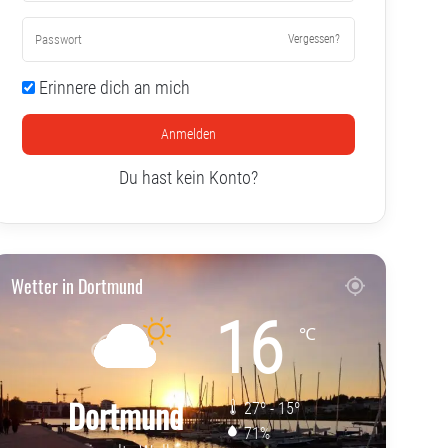
Vergessen?
Erinnere dich an mich
Anmelden
Du hast kein Konto?
Wetter in Dortmund
16
℃
Dortmund
27º - 15º
71%