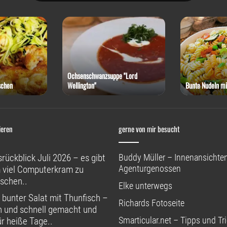
Ochsenschwanzsuppe "Lord
schen
Wellington"
Bunte Nudeln mi
ieren
gerne von mir besucht
rückblick Juli 2026 – es gibt
Buddy Müller – Innenansichten
Agenturgenossen
 viel Computerkram zu
schen..
Elke unterwegs
 bunter Salat mit Thunfisch –
Richards Fotoseite
h und schnell gemacht und
Smarticular.net – Tipps und Tri
ür heiße Tage..