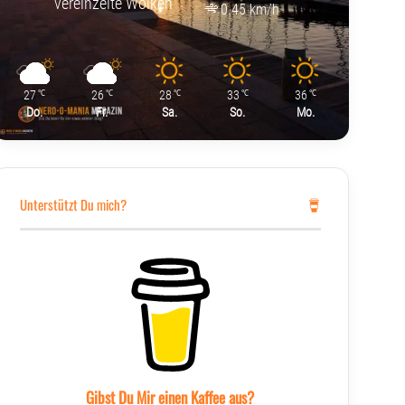
vereinzelte Wolken
0.45 km/h
27
26
28
33
36
℃
℃
℃
℃
℃
Do.
Fr.
Sa.
So.
Mo.
Unterstützt Du mich?
Gibst Du Mir einen Kaffee aus?