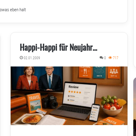
sowas eben halt
Happi-Happi für Neujahr…
02.01.2009
0
717