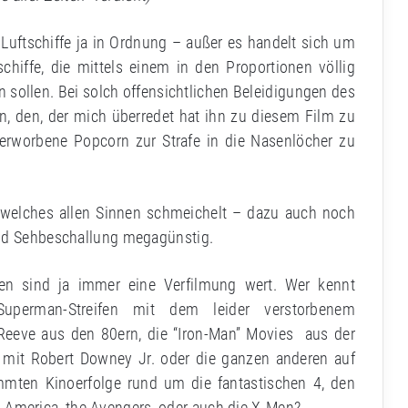
d Luftschiffe ja in Ordnung – außer es handelt sich um
hiffe, die mittels einem in den Proportionen völlig
sollen. Bei solch offensichtlichen Beleidigungen des
n, den, der mich überredet hat ihn zu diesem Film zu
 erworbene Popcorn zur Strafe in die Nasenlöcher zu
, welches allen Sinnen schmeichelt – dazu auch noch
und Sehbeschallung megagünstig.
en sind ja immer eine Verfilmung wert. Wer kennt
Superman-Streifen mit dem leider verstorbenem
Reeve aus den 80ern, die “Iron-Man” Movies aus der
 mit Robert Downey Jr. oder die ganzen anderen auf
mmten Kinoerfolge rund um die fantastischen 4, den
n America, the Avengers, oder auch die X-Men?