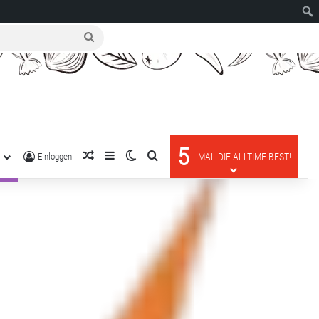
suche
nach
5
R
zufälliger Artikel
Sidebar
Skin umschalten
suche nach
Einloggen
MAL DIE ALLTIME BEST!