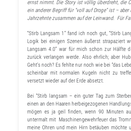
ernst nimmt. Die Story ist völlig überdreht, di
ein anderer Begriff für “voll auf Droge” ist – abe
Jahrzehnte zusammen auf der Leinwand. Für Fans
“Stirb Langsam 1” fand ich noch gut, “Stirb L
Logik bei einigen Szenen äußerst strapaziert w
Langsam 4.0” war für mich schon zur Hälfte d
zurück verlangen werde. Also ehrlich; aber H
Geht’s noch? Es fehlte nur noch wie bei “das Leb
scheinbar mit normalen Kugeln nicht zu treff
versetzt wieder auf der Erde absetzt.
Bei “Stirb langsam – ein guter Tag zum Sterbe
einen an den Haaren herbeigezogenen Handlungs
mögen es ja geil finden, wenn 90 Minuten a
untermalt mit Maschinengewehrfeuer das Tromme
meine Ohren und mein Hirn betäuben möchte u