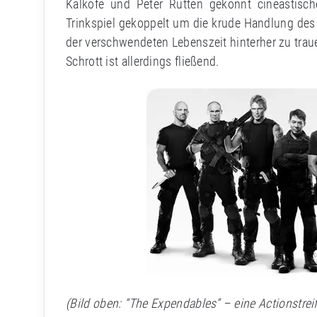
Kalkofe und Peter Rütten gekonnt cineastisc
Trinkspiel gekoppelt um die krude Handlung des
der verschwendeten Lebenszeit hinterher zu trau
Schrott ist allerdings fließend.
(Bild oben: “The Expendables” – eine Actionstreif