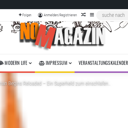
zufälliger Artikel
Sidebar
Anmelden/Registrieren
Folgen
MODERN LIFE
IMPRESSUM
VERANSTALTUNGSKALENDE
man Begins Reloaded – Ein Superheld zum einschlafen..