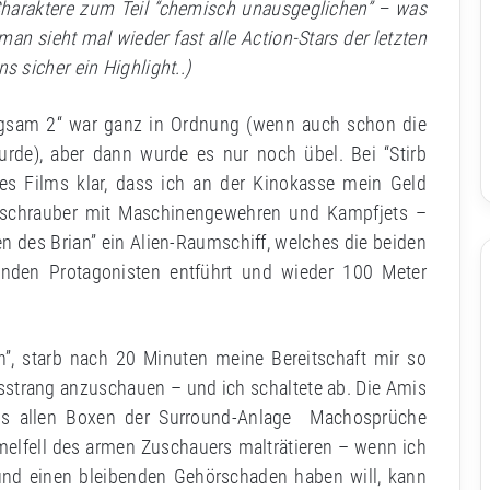
e Charaktere zum Teil “chemisch unausgeglichen” – was
r man sieht mal wieder fast alle Action-Stars der letzten
 sicher ein Highlight..)
angsam 2“ war ganz in Ordnung (wenn auch schon die
urde), aber dann wurde es nur noch übel. Bei “Stirb
es Films klar, dass ich an der Kinokasse mein Geld
ubschrauber mit Maschinengewehren und Kampfjets –
en des Brian” ein Alien-Raumschiff, welches die beiden
enden Protagonisten entführt und wieder 100 Meter
n”, starb nach 20 Minuten meine Bereitschaft mir so
strang anzuschauen – und ich schaltete ab. Die Amis
us allen Boxen der Surround-Anlage Machosprüche
lfell des armen Zuschauers malträtieren – wenn ich
nd einen bleibenden Gehörschaden haben will, kann