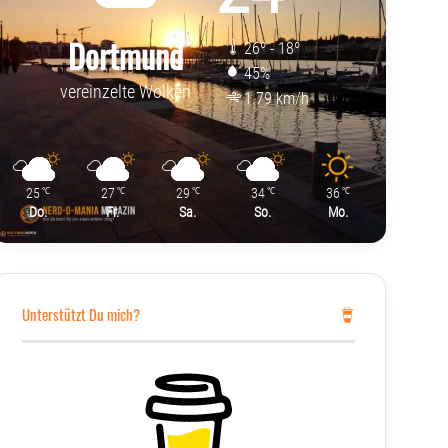
Dortmund
26º - 18º
45%
vereinzelte Wolken
1.79 km/h
25
27
29
34
36
℃
℃
℃
℃
℃
Do.
Fr.
Sa.
So.
Mo.
Unterstützt Du mich?