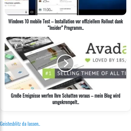
vor
offiziellem
Rollout
Windows 10 mobile Test – Installation vor offiziellem Rollout dank
dank
“Insider” Programm..
“Insider”
Programm..
Große
Ereignisse
werfen
Ihre
Schatten
voraus
–
mein
Blog
Große Ereignisse werfen Ihre Schatten voraus – mein Blog wird
wird
umgekrempelt..
umgekrempelt..
Geistesblitz da lassen..