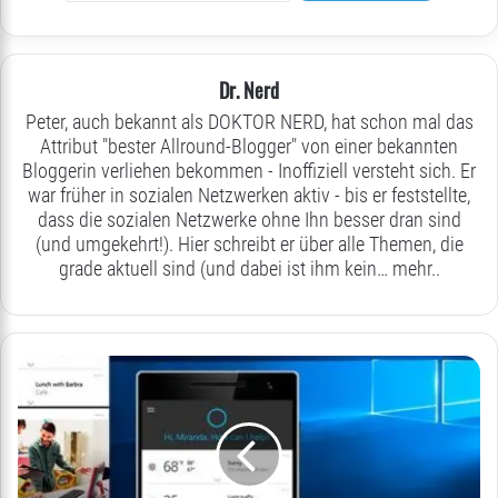
Dr. Nerd
Peter, auch bekannt als DOKTOR NERD, hat schon mal das
Attribut "bester Allround-Blogger" von einer bekannten
Bloggerin verliehen bekommen - Inoffiziell versteht sich. Er
war früher in sozialen Netzwerken aktiv - bis er feststellte,
dass die sozialen Netzwerke ohne Ihn besser dran sind
(und umgekehrt!). Hier schreibt er über alle Themen, die
grade aktuell sind (und dabei ist ihm kein…
mehr..
Windows
10
mobile
Test
–
Installation