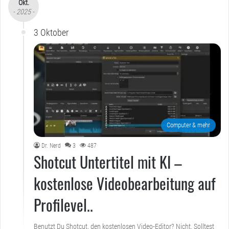
Okt.
- 2025 -
3 Oktober
Computer & mehr
Dr. Nerd
3
487
Shotcut Untertitel mit KI –
kostenlose Videobearbeitung auf
Profilevel..
Benutzt Du Shotcut, den kostenlosen Video-Editor? Nicht. Solltest