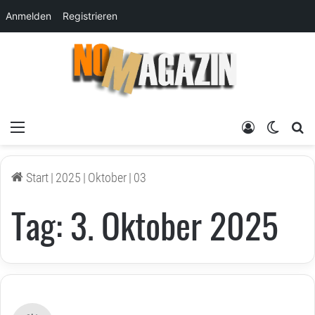
Anmelden
Registrieren
Menü
Anmelden
Skin um
su
Start
|
2025
|
Oktober
|
03
Tag:
3. Oktober 2025