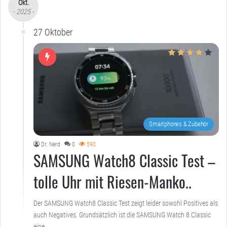
Okt.
- 2025 -
27 Oktober
Smartphones & Zubehör
Dr. Nerd
0
590
SAMSUNG Watch8 Classic Test –
tolle Uhr mit Riesen-Manko..
Der SAMSUNG Watch8 Classic Test zeigt leider sowohl Positives als
auch Negatives. Grundsätzlich ist die SAMSUNG Watch 8 Classic
eine…