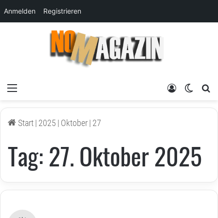
Anmelden
Registrieren
Menü
Anmelden
Skin um
su
Start
|
2025
|
Oktober
|
27
Tag:
27. Oktober 2025