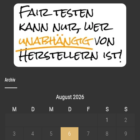
Archiv
August 2026
M
D
M
D
F
S
S
1
2
3
4
5
6
7
8
9