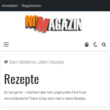
Anmelden
Registrieren
Menü
Anmelden
Skin um
su
Start
|
Modernes Leben
|
Rezepte
Rezepte
Du isst gerne – möchtest aber kein ungesundes Fast-Food
verschnabulieren? Dann schau doch mal in meine Rezepte..