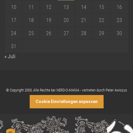
10
11
12
13
14
15
16
17
18
19
20
21
22
23
24
25
26
27
28
29
30
31
« Juli
© Copyright 2000, Alle Rechte bei NERD-O-MANIA - vertreten durch Peter Awiszus
Cookie Einstellungen anpassen