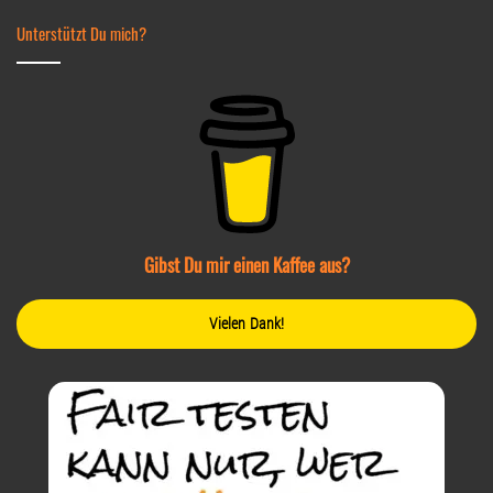
Unterstützt Du mich?
Gibst Du mir einen Kaffee aus?
Vielen Dank!