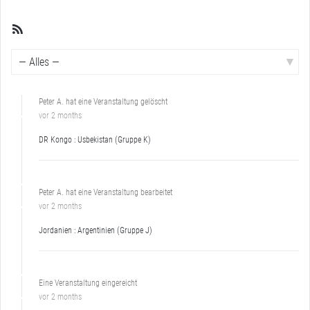
RSS
Feed
Zeige:
Peter A. hat eine Veranstaltung gelöscht
vor 2 months
DR Kongo : Usbekistan (Gruppe K)
Peter A. hat eine Veranstaltung bearbeitet
vor 2 months
Jordanien : Argentinien (Gruppe J)
Eine Veranstaltung eingereicht
vor 2 months