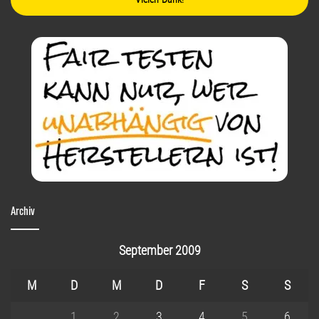
Archiv
September 2009
M
D
M
D
F
S
S
1
2
3
4
5
6