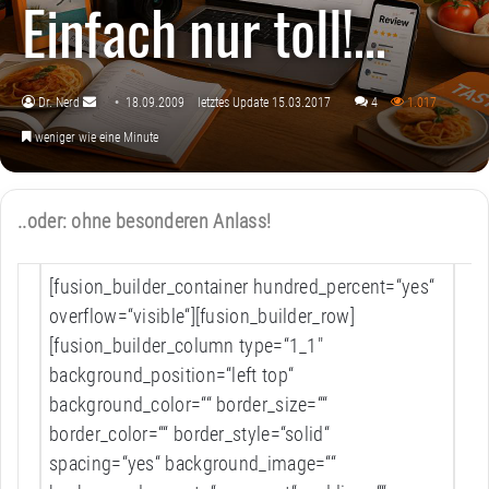
Einfach nur toll!…
Dr. Nerd
18.09.2009
letztes Update 15.03.2017
4
1.017
Sende
weniger wie eine Minute
uns
eine
E-
..oder: ohne besonderen Anlass!
Mail
[fusion_builder_container hundred_percent=“yes“
overflow=“visible“][fusion_builder_row]
[fusion_builder_column type=“1_1″
background_position=“left top“
background_color=““ border_size=““
border_color=““ border_style=“solid“
spacing=“yes“ background_image=““