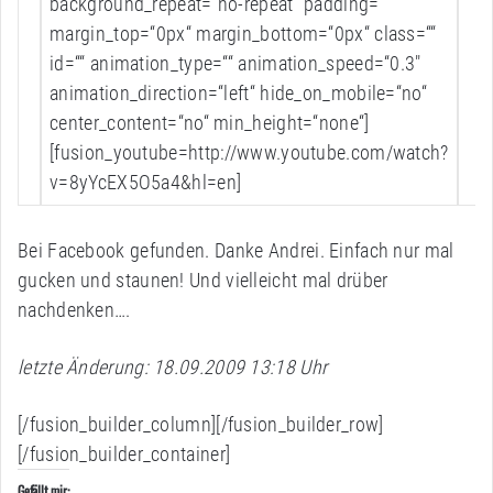
background_repeat=“no-repeat“ padding=““
margin_top=“0px“ margin_bottom=“0px“ class=““
id=““ animation_type=““ animation_speed=“0.3″
animation_direction=“left“ hide_on_mobile=“no“
center_content=“no“ min_height=“none“]
[fusion_youtube=http://www.youtube.com/watch?
v=8yYcEX5O5a4&hl=en]
Bei Facebook gefunden. Danke Andrei. Einfach nur mal
gucken und staunen! Und vielleicht mal drüber
nachdenken….
letzte Änderung: 18.09.2009 13:18 Uhr
[/fusion_builder_column][/fusion_builder_row]
[/fusion_builder_container]
Gefällt mir: