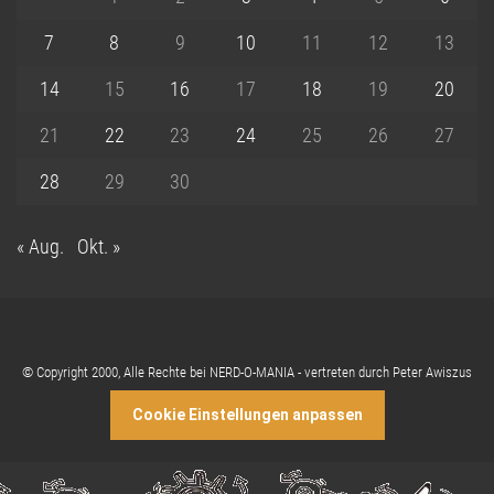
7
8
9
10
11
12
13
14
15
16
17
18
19
20
21
22
23
24
25
26
27
28
29
30
« Aug.
Okt. »
© Copyright 2000, Alle Rechte bei NERD-O-MANIA - vertreten durch Peter Awiszus
Cookie Einstellungen anpassen