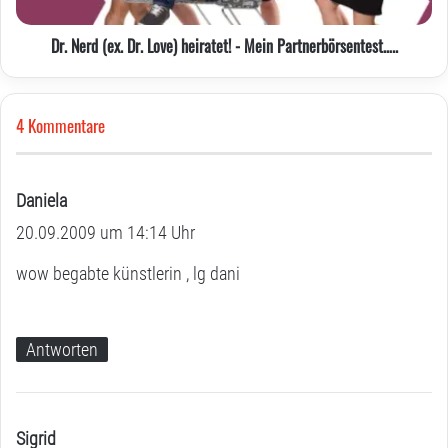
Mein
Partnerbörsentest…..
Dr. Nerd (ex. Dr. Love) heiratet! - Mein Partnerbörsentest…..
4 Kommentare
Daniela
s
20.09.2009 um 14:14 Uhr
a
g
wow begabte künstlerin , lg dani
t
:
Antworten
Sigrid
s