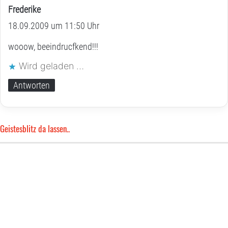
Frederike
s
18.09.2009 um 11:50 Uhr
a
g
wooow, beeindrucfkend!!!
t
Wird geladen …
:
Antworten
Geistesblitz da lassen..