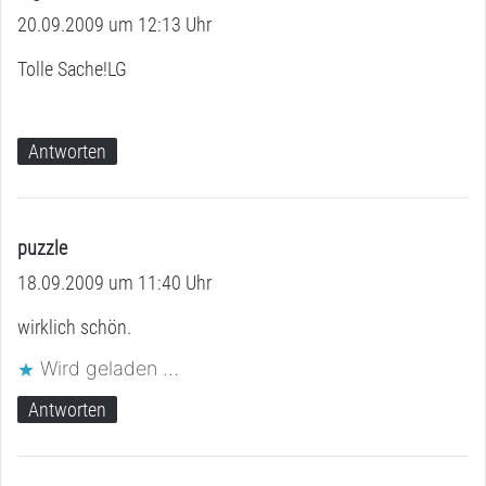
20.09.2009 um 12:13 Uhr
a
g
Tolle Sache!LG
t
:
Antworten
puzzle
s
18.09.2009 um 11:40 Uhr
a
g
wirklich schön.
t
Wird geladen …
:
Antworten