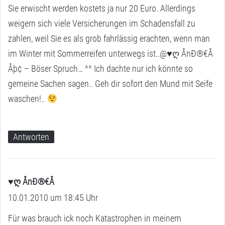
Sie erwischt werden kostets ja nur 20 Euro. Allerdings
weigern sich viele Versicherungen im Schadensfall zu
zahlen, weil Sie es als grob fahrlässig erachten, wenn man
im Winter mit Sommerreifen unterwegs ist..@♥ღ ÅnÐ®€Å
Åþ¢ – Böser Spruch… ^^ Ich dachte nur ich könnte so
gemeine Sachen sagen.. Geh dir sofort den Mund mit Seife
waschen!..
Antworten
♥ღ ÅnÐ®€Å
s
10.01.2010 um 18:45 Uhr
a
g
Für was brauch ick noch Katastrophen in meinem