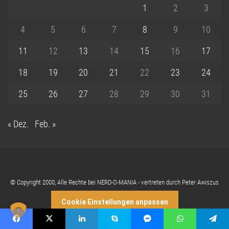
1
2
3
4
5
6
7
8
9
10
11
12
13
14
15
16
17
18
19
20
21
22
23
24
25
26
27
28
29
30
31
« Dez.
Feb. »
© Copyright 2000, Alle Rechte bei NERD-O-MANIA - vertreten durch Peter Awiszus
Cookie Einstellungen anpassen
Facebook
X
LinkedIn
Skype
Messenger
WhatsApp
Telegram