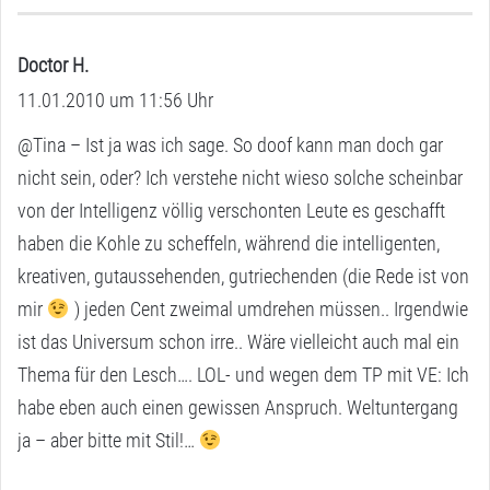
Doctor H.
s
11.01.2010 um 11:56 Uhr
a
g
@Tina – Ist ja was ich sage. So doof kann man doch gar
t
nicht sein, oder? Ich verstehe nicht wieso solche scheinbar
:
von der Intelligenz völlig verschonten Leute es geschafft
haben die Kohle zu scheffeln, während die intelligenten,
kreativen, gutaussehenden, gutriechenden (die Rede ist von
mir
) jeden Cent zweimal umdrehen müssen.. Irgendwie
ist das Universum schon irre.. Wäre vielleicht auch mal ein
Thema für den Lesch…. LOL- und wegen dem TP mit VE: Ich
habe eben auch einen gewissen Anspruch. Weltuntergang
ja – aber bitte mit Stil!…