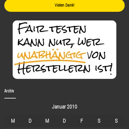
Vielen Dank!
Archiv
Januar 2010
M
D
M
D
F
S
S