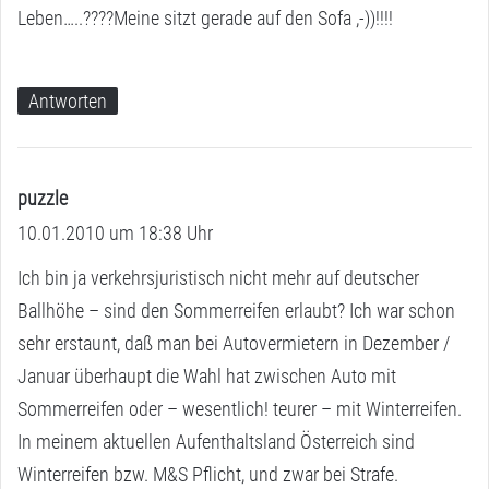
t
Leben…..????Meine sitzt gerade auf den Sofa ,-))!!!!
:
Antworten
puzzle
s
10.01.2010 um 18:38 Uhr
a
g
Ich bin ja verkehrsjuristisch nicht mehr auf deutscher
t
Ballhöhe – sind den Sommerreifen erlaubt? Ich war schon
:
sehr erstaunt, daß man bei Autovermietern in Dezember /
Januar überhaupt die Wahl hat zwischen Auto mit
Sommerreifen oder – wesentlich! teurer – mit Winterreifen.
In meinem aktuellen Aufenthaltsland Österreich sind
Winterreifen bzw. M&S Pflicht, und zwar bei Strafe.