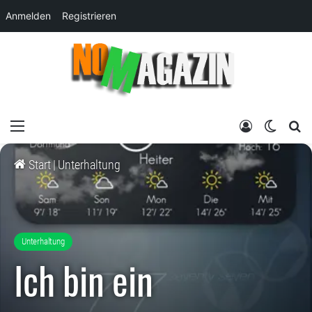
Anmelden
Registrieren
Menü
Anmelden
Skin um
su
Start
|
Unterhaltung
Unterhaltung
Ich bin ein