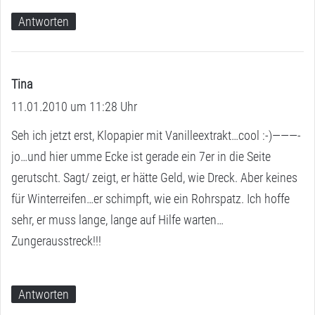
Antworten
Tina
s
11.01.2010 um 11:28 Uhr
a
g
Seh ich jetzt erst, Klopapier mit Vanilleextrakt…cool :-)———-
t
jo…und hier umme Ecke ist gerade ein 7er in die Seite
:
gerutscht. Sagt/ zeigt, er hätte Geld, wie Dreck. Aber keines
für Winterreifen…er schimpft, wie ein Rohrspatz. Ich hoffe
sehr, er muss lange, lange auf Hilfe warten…
Zungerausstreck!!!
Antworten