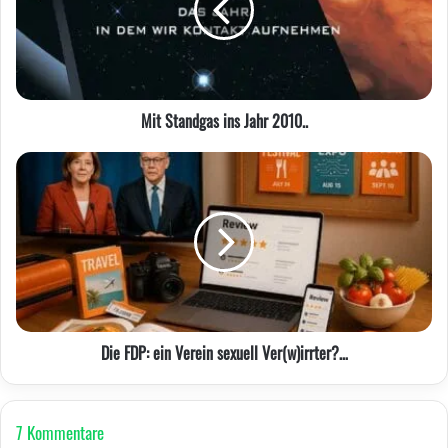
2010..
Mit Standgas ins Jahr 2010..
Die
FDP:
ein
Verein
sexuell
Ver(w)irrter?…
Die FDP: ein Verein sexuell Ver(w)irrter?…
7 Kommentare