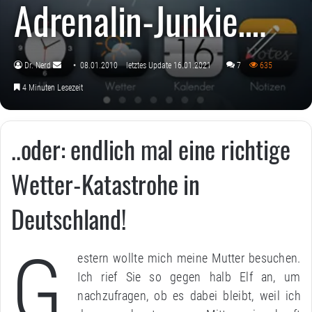
Adrenalin-Junkie….
Dr. Nerd
08.01.2010
letztes Update 16.01.2021
7
635
Sende
4 Minuten Lesezeit
uns
eine
E-
..oder: endlich mal eine richtige
Mail
Wetter-Katastrohe in
Deutschland!
G
estern wollte mich meine Mutter besuchen.
Ich rief Sie so gegen halb Elf an, um
nachzufragen, ob es dabei bleibt, weil ich