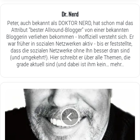
Dr. Nerd
Peter, auch bekannt als DOKTOR NERD, hat schon mal das
Attribut "bester Allround-Blogger" von einer bekannten
Bloggerin verliehen bekommen - Inoffiziell versteht sich. Er
war früher in sozialen Netzwerken aktiv - bis er feststellte,
dass die sozialen Netzwerke ohne Ihn besser dran sind
(und umgekehrt!). Hier schreibt er über alle Themen, die
grade aktuell sind (und dabei ist ihm kein…
mehr..
wie
aus
“Freitag
der
13.”
ein
“Freitag
der