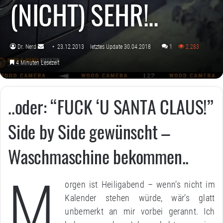
(NICHT) SEHR!..
Dr. Nerd
23.12.2013
letztes Update 30.04.2018
1
2.283
Sende
4 Minuten Lesezeit
uns
eine
E-
..oder: “FUCK ‘U SANTA CLAUS!”
Mail
Side by Side gewünscht –
Waschmaschine bekommen..
M
orgen ist Heiligabend – wenn’s nicht im
Kalender stehen würde, wär’s glatt
unbemerkt an mir vorbei gerannt. Ich