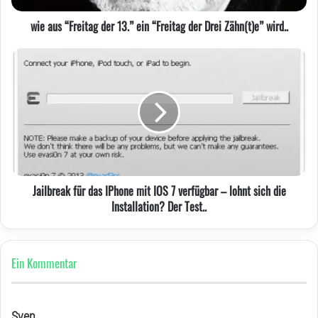
Drei
wie aus “Freitag der 13.” ein “Freitag der Drei Zähn(t)e” wird..
Zähn(t)e”
wird..
Jailbreak
für
das
IPhone
mit
IOS
7
verfügbar
–
Jailbreak für das IPhone mit IOS 7 verfügbar – lohnt sich die
lohnt
Installation? Der Test..
sich
die
Installation?
Der
Ein Kommentar
Test..
Sven
s