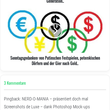
Generation..
Sonntagsgedanken:
von
Putinschen
Festspielen,
potemkischen
Dörfern
und
der
Gier
Sonntagsgedanken: von Putinschen Festspielen, potemkischen
nach
Dörfern und der Gier nach Gold..
Gold..
3 Kommentare
Pingback:
NERD-O-MANIA – präsentiert doch mal
Screenshots de Luxe – dank Photoshop Mock-ups