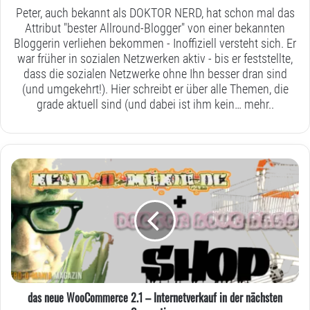
Peter, auch bekannt als DOKTOR NERD, hat schon mal das
Attribut "bester Allround-Blogger" von einer bekannten
Bloggerin verliehen bekommen - Inoffiziell versteht sich. Er
war früher in sozialen Netzwerken aktiv - bis er feststellte,
dass die sozialen Netzwerke ohne Ihn besser dran sind
(und umgekehrt!). Hier schreibt er über alle Themen, die
grade aktuell sind (und dabei ist ihm kein…
mehr..
das
neue
WooCommerce
2.1
–
Internetverkauf
in
der
nächsten
das neue WooCommerce 2.1 – Internetverkauf in der nächsten
Generation..