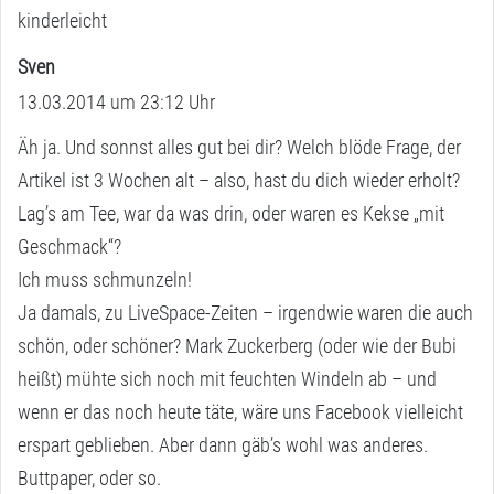
kinderleicht
Sven
s
13.03.2014 um 23:12 Uhr
a
g
Äh ja. Und sonnst alles gut bei dir? Welch blöde Frage, der
t
Artikel ist 3 Wochen alt – also, hast du dich wieder erholt?
:
Lag’s am Tee, war da was drin, oder waren es Kekse „mit
Geschmack“?
Ich muss schmunzeln!
Ja damals, zu LiveSpace-Zeiten – irgendwie waren die auch
schön, oder schöner? Mark Zuckerberg (oder wie der Bubi
heißt) mühte sich noch mit feuchten Windeln ab – und
wenn er das noch heute täte, wäre uns Facebook vielleicht
erspart geblieben. Aber dann gäb’s wohl was anderes.
Buttpaper, oder so.