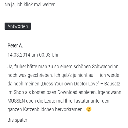
Na ja, ich klick mal weiter ….
Antworten
Peter A.
s
14.03.2014 um 00:03 Uhr
a
g
Ja, früher hätte man zu so einem schönen Schwachsinn
t
noch was geschrieben. Ich geb’s ja nicht auf – ich werde
:
da noch meinen „Dress Your own Doctor Love“ – Bausatz
im Shop als kostenlosen Download anbieten. Irgendwann
MÜSSEN doch die Leute mal Ihre Tastatur unter den
ganzen Katzenbildchen hervorkramen..
Bis später