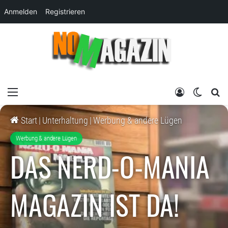
Anmelden
Registrieren
Menü
Anmelden
Skin um
su
Start
|
Unterhaltung
|
Werbung & andere Lügen
Werbung & andere Lügen
DAS NERD-O-MANIA
MAGAZIN IST DA!