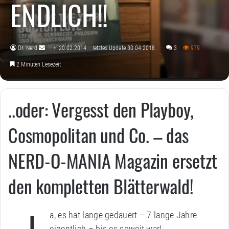
ENDLICH!!
Dr. Nerd
20.02.2014
letztes Update 30.04.2018
3
979
Sende
2 Minuten Lesezeit
uns
eine
E-
..oder: Vergesst den Playboy,
Mail
Cosmopolitan und Co. – das
NERD-O-MANIA Magazin ersetzt
den kompletten Blätterwald!
a, es hat lange gedauert – 7 lange Jahre
eigentlich – bis es soweit war!