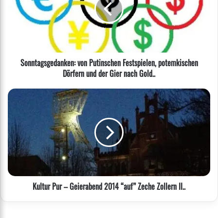
Festspielen,
potemkischen
Dörfern
und
der
Gier
Sonntagsgedanken: von Putinschen Festspielen, potemkischen
nach
Dörfern und der Gier nach Gold..
Gold..
Kultur
Pur
–
Geierabend
2014
“auf”
Zeche
Zollern
II..
Kultur Pur – Geierabend 2014 “auf” Zeche Zollern II..