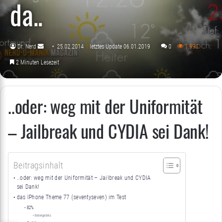
da..
Dr. Nerd
25.02.2014
letztes Update 06.01.2019
0
1.990
Sende
2 Minuten Lesezeit
uns
eine
E-
..oder: weg mit der Uniformität
Mail
– Jailbreak und CYDIA sei Dank!
Beitragsinhalt
..oder: weg mit der Uniformität – Jailbreak und CYDIA
sei Dank!
das IPhone Theme 77 (seventyseven) im Test
82%
Endergebnis