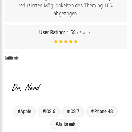
reduzierten Möglichkeiten des Theming 10%
abgezogen.
User Rating:
4.58
(
2
votes)
Gefällt mir:
Apple
IOS 6
IOS 7
iPhone 4S
Jailbreak