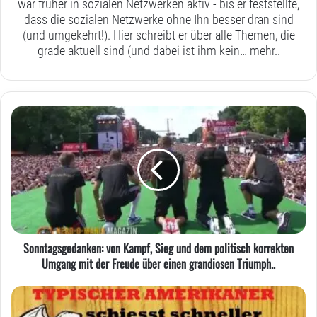
war früher in sozialen Netzwerken aktiv - bis er feststellte,
dass die sozialen Netzwerke ohne Ihn besser dran sind
(und umgekehrt!). Hier schreibt er über alle Themen, die
grade aktuell sind (und dabei ist ihm kein…
mehr..
Sonntagsgedanken:
von
Kampf,
Sieg
und
dem
politisch
korrekten
Umgang
Sonntagsgedanken: von Kampf, Sieg und dem politisch korrekten
mit
Umgang mit der Freude über einen grandiosen Triumph..
der
Freude
Sonntagsgedanken:
über
Von
einen