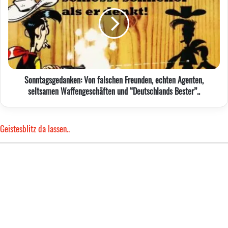
falschen
grandiosen
Freunden,
Triumph..
echten
Agenten,
seltsamen
Waffengeschäften
und
Sonntagsgedanken: Von falschen Freunden, echten Agenten,
“Deutschlands
seltsamen Waffengeschäften und “Deutschlands Bester”..
Bester”..
Geistesblitz da lassen..