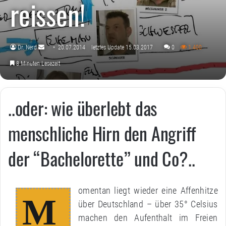
reissen!
Dr. Nerd
20.07.2014
letztes Update 15.03.2017
0
1.400
Sende
8 Minuten Lesezeit
uns
eine
E-
..oder: wie überlebt das
Mail
menschliche Hirn den Angriff
der “Bachelorette” und Co?..
omentan liegt wieder eine Affenhitze
M
über Deutschland – über 35° Celsius
machen den Aufenthalt im Freien