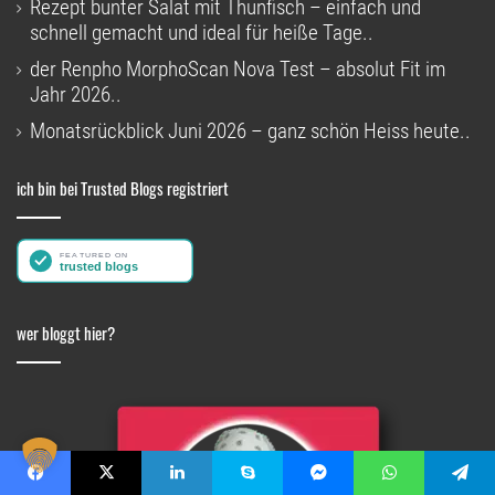
Rezept bunter Salat mit Thunfisch – einfach und
schnell gemacht und ideal für heiße Tage..
der Renpho MorphoScan Nova Test – absolut Fit im
Jahr 2026..
Monatsrückblick Juni 2026 – ganz schön Heiss heute..
ich bin bei Trusted Blogs registriert
wer bloggt hier?
Facebook
X
LinkedIn
Skype
Messenger
WhatsApp
Telegram