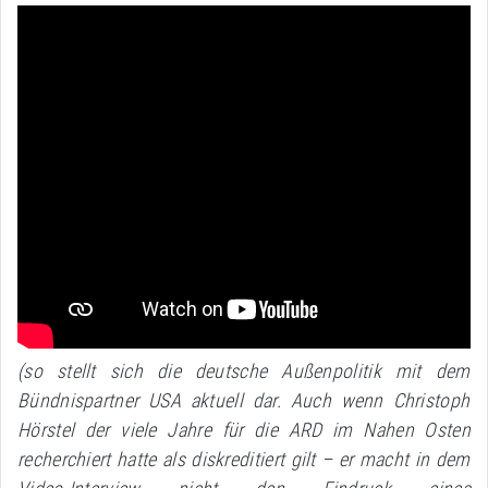
(so stellt sich die deutsche Außenpolitik mit dem
Bündnispartner USA aktuell dar. Auch wenn Christoph
Hörstel der viele Jahre für die ARD im Nahen Osten
recherchiert hatte als diskreditiert gilt – er macht in dem