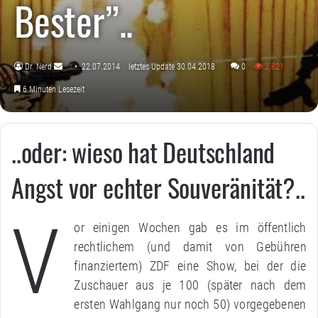
Bester”..
Dr. Nerd
22.07.2014
letztes Update 30.04.2018
0
2.821
Sende
6 Minuten Lesezeit
uns
eine
E-
..oder: wieso hat Deutschland
Mail
Angst vor echter Souveränität?..
V
or einigen Wochen gab es im öffentlich
rechtlichem (und damit von Gebühren
finanziertem) ZDF eine Show, bei der die
Zuschauer aus je 100 (später nach dem
ersten Wahlgang nur noch 50) vorgegebenen