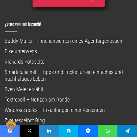
gerne von mir besucht
Buddy Müller – Innenansichten eines Agenturgenossen
Elke unterwegs
Richards Fotoseite
Smarticular.net – Tipps und Tricks für ein einfaches und
nachhaltiges Leben
Sven Meier erzählt
Textrebell – Notizen am Rande
Windrose.rocks – Erzählungen einer Reisenden
Zweitesselbst Blog
Unterstützt Du mich?
Facebook
X
LinkedIn
Skype
Messenger
WhatsApp
Telegram