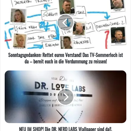
Rettet
euren
Verstand!
Das
TV-
Sommerloch
ist
da
Sonntagsgedanken: Rettet euren Verstand! Das TV-Sommerloch ist
–
da – bereit euch in die Verdummung zu reissen!
bereit
euch
NEU
in
IM
die
SHOP!
Verdummung
Die
zu
DR.
reissen!
NERD
LABS
Wallpaper
sind
NEU IM SHOP! Die DR. NERD LABS Wallpaper sind da!!.