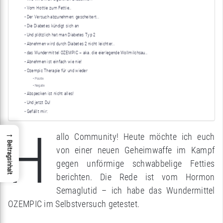
Vom Hottie zum Fettie..
Der Versuch abzunehmen: gescheitert..
Die Diabetes kündigt sich an
Und plötzlich hat man Diabetes Typ 2
Abnehmen wird durch Diabetes 2 nicht leichter..
das Wundermittel OZEMPIC – aka. die eierlegende Wollmilchsau..
Abnehmen ist einfach wie nie!
Ozempic Therapie für und wieder
Positiv
Negativ
Abspecken ist nicht alles!
Und jetzt Du!
Gefällt mir:
H
→
allo Community! Heute möchte ich euch
Beitragsinhalt
von einer neuen Geheimwaffe im Kampf
gegen unförmige schwabbelige Fetties
berichten. Die Rede ist vom Hormon
Semaglutid – ich habe das Wundermittel
OZEMPIC im Selbstversuch getestet.