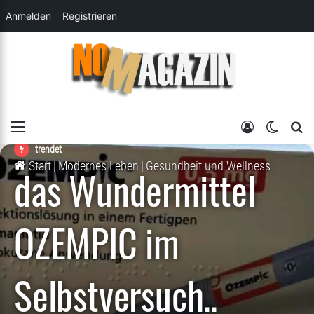
Anmelden
Registrieren
Gesundheit und Wellness
Alltagsabenteuer
Menü
Anmelden
Skin um
su
trendet
Start
|
Modernes Leben
|
Gesundheit und Wellness
das Wundermittel
OZEMPIC im
Selbstversuch..