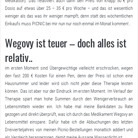
Medikation). Das relativiert auch dann den Preis von knapp 50 € pro
Dosis auf etwas über 25 – 35 € pro Woche – und das ist wesentlich
weniger als das was ihr weniger mampft, denn statt des wöchentlichen
Einkaufs muss PICNIC bei mir nun nur noch einmal im Monat kommen!..
Wegovy ist teuer – doch alles ist
relativ..
im ersten Moment sind Übergewichtige vielleicht erschrocken, wegen
den fast 200 € Kosten für einen Pen, denn der Preis ist schon eine
Hausnummer und leider wird sich nicht jeder diese Therapie leisten
können. Das ist aber nur der Eindruck im ersten Moment. Im Verlauf der
Therapie spart man hohe Summen durch den Wenigerverbrauch an
Lebensmitteln wieder ein. Ich habe mal meine Bankdaten zu Rate
gezogen und direkt überprüft, was ich durch das Medikament Wegovy an
Lebensmittel einspare. Dafür habe ich die Abbuchungen des letzten
Dreivierteljahres von meinen Picnic-Bestellungen monatlich addiert und
als Vergleich herangezogen, damit meine Aussage Wasserdicht ist: