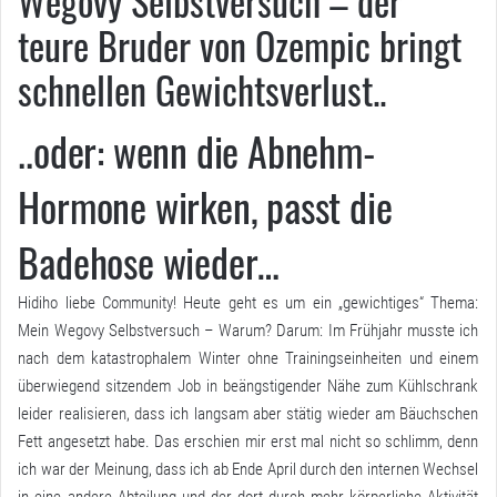
Wegovy Selbstversuch – der
teure Bruder von Ozempic bringt
schnellen Gewichtsverlust..
..oder: wenn die Abnehm-
Hormone wirken, passt die
Badehose wieder…
Hidiho liebe Community! Heute geht es um ein „gewichtiges“ Thema:
Mein Wegovy Selbstversuch – Warum? Darum: Im Frühjahr musste ich
nach dem katastrophalem Winter ohne Trainingseinheiten und einem
überwiegend sitzendem Job in beängstigender Nähe zum Kühlschrank
leider realisieren, dass ich langsam aber stätig wieder am Bäuchschen
Fett angesetzt habe. Das erschien mir erst mal nicht so schlimm, denn
ich war der Meinung, dass ich ab Ende April durch den internen Wechsel
in eine andere Abteilung und der dort durch mehr körperliche Aktivität