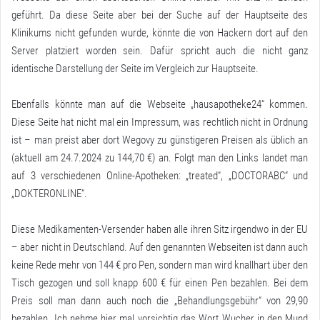
geführt. Da diese Seite aber bei der Suche auf der Hauptseite des
Klinikums nicht gefunden wurde, könnte die von Hackern dort auf den
Server platziert worden sein. Dafür spricht auch die nicht ganz
identische Darstellung der Seite im Vergleich zur Hauptseite.
Ebenfalls könnte man auf die Webseite „hausapotheke24“ kommen.
Diese Seite hat nicht mal ein Impressum, was rechtlich nicht in Ordnung
ist – man preist aber dort Wegovy zu günstigeren Preisen als üblich an
(aktuell am 24.7.2024 zu 144,70 €) an. Folgt man den Links landet man
auf 3 verschiedenen Online-Apotheken: „treated“, „DOCTORABC“ und
„DOKTERONLINE“.
Diese Medikamenten-Versender haben alle ihren Sitz irgendwo in der EU
– aber nicht in Deutschland. Auf den genannten Webseiten ist dann auch
keine Rede mehr von 144 € pro Pen, sondern man wird knallhart über den
Tisch gezogen und soll knapp 600 € für einen Pen bezahlen. Bei dem
Preis soll man dann auch noch die „Behandlungsgebühr“ von 29,90
bezahlen. Ich nehme hier mal vorsichtig das Wort Wucher in den Mund