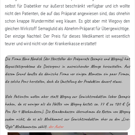
selbst für Diabetiker nur äußerst beschränkt verfügbar und ich wollte
nicht den Patienten, die auf das Präparat angewiesen sind, das ohnehin
schon knappe Wundermittel weg klauen. Es gibt aber mit Wegovy den
gleichen Wirkstoff Semaglutid als Abnehm-Präparat für Übergewichtige.
Der einzige Nachteil: Der Preis für dieses Medikament ist wesentlich
teurer und wird nicht von der Krankenkasse erstattet!
Die Firma Novo Nordisk (der Hersteller der Präparate Ozempic und Wegovy) hat
Kapazitätsprobleme die Dosierpens in ausreichender Menge herzustellen. Aus
diesem Grund kaufte die dänische Firma vor einigen Monaten ein paar Firmen,
die solche Pens herstellen, doch die Umstellung der Produktion dauert etwas.
Viele Patienten wollen aber statt Wegovy zur Gewichtsreduktion lieber Ozempic
haben, da es weniger als die Hälfte von Wegovy kostet: ca. 77 € zu 180 € (je
Pen für 4 Wochendosen). Die Krankenkassen übernehmen die Kosten von Wegovy
zudem nicht, da es als Medikament zur Gewichtsreduktion eher zu den „Live-
Style“ Medikamenten zählt.
der Autor