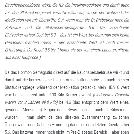
Bauchspeicheldrüse wirkt, die für die Insulinproduktion und damit auch
für den Blutzuckerspiegel verantwortlich ist, wurde der während der
Medikation von mir überprüft. Gut, wenn man als Ex-Diabetiker noch die
Software und die Blutzuckermessgeräte hat. Der errechnete
Blutzuckerverlauf liegt bei 5,3 – das ist ein Wert, bei dem man sich keine
Gedanken machen muss – der errechnete Wert ist nach meiner
Erfahrung in der Regel 0,5 bis 1 höher als der von einem Labor ermittelte
aus einer Blutprobe.)
Da das Hormon Semaglutid direkt auf die Bauchspeicheldrüse wirkt und
damit auf die körpereigene Insulin-Ausschüttung habe ich auch meinen
Blutzuckerspiegel während der Medikation getrackt. Mein HBA1C Wert
war bei seinerzeit unter 100 Kilo Körpergewicht
(niedrigstes Gewicht
waren vor 2 Jahren 99,8 Kilo)
bei 4,6 (das entspricht dem Wert eines
gesunden Menschen). Er ging dann etwas hoch, als auch die Kilos mehr
wurden – man sieht da den direkten Zusammenhang zwischen
Übergewicht und Diabetes – und lag dann bei dem letzten Check-In bei
5,6. Das ist zwar immer noch nicht im Pre-Diabetes Bereich – aber eben