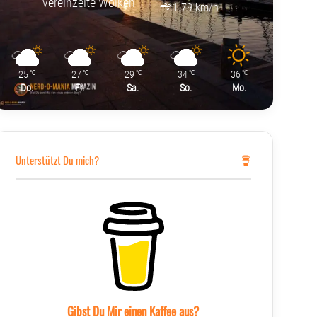
vereinzelte Wolken
1.79 km/h
25
27
29
34
36
℃
℃
℃
℃
℃
Do.
Fr.
Sa.
So.
Mo.
Unterstützt Du mich?
Gibst Du Mir einen Kaffee aus?