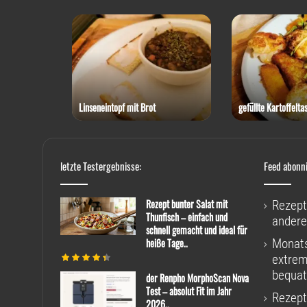
Ochsenschwanzsuppe "Lord
en
Wellington"
Bunte Nudeln mit Zu
letzte Testergebnisse:
Feed abonn
Rezept bunter Salat mit
Rezept
Thunfisch – einfach und
andere
schnell gemacht und ideal für
heiße Tage..
Monats
extrem
bequat
der Renpho MorphoScan Nova
Test – absolut Fit im Jahr
Rezept
2026..