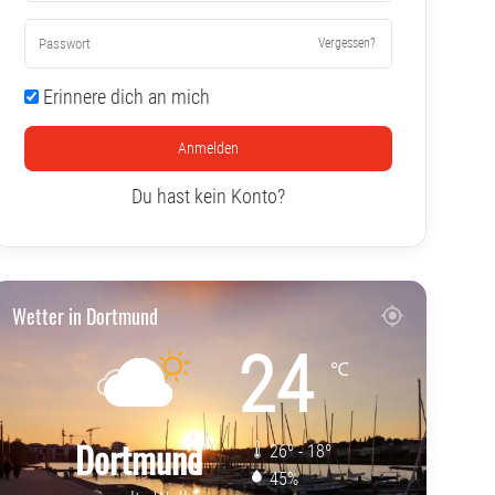
Vergessen?
Erinnere dich an mich
Anmelden
Du hast kein Konto?
Wetter in Dortmund
24
℃
Dortmund
26º - 18º
45%