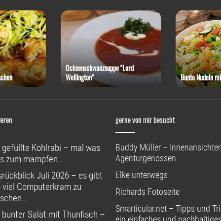
cchini
selbstgemachtes Roggenmischbrot
Rotkohl-Steak 
ieren
gerne von mir besucht
 gefüllte Kohlrabi – mal was
Buddy Müller – Innenansichten
Agenturgenossen
s zum mampfen..
rückblick Juli 2026 – es gibt
Elke unterwegs
 viel Computerkram zu
Richards Fotoseite
schen..
Smarticular.net – Tipps und Tri
 bunter Salat mit Thunfisch –
ein einfaches und nachhaltige