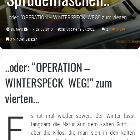
..oder: “OPERATION – WINTERSPECK WEG!” zum vierten…
Dr. Nerd
29.03.2013
letztes Update 19.07.2022
2
1.399
Sende
3 Minuten Lesezeit
uns
eine
E-
..oder: “OPERATION –
Mail
WINTERSPECK WEG!” zum
vierten…
E
s ist mal wieder soweit: der Winter lässt
langsam die Natur aus dem kalten Griff –
aber die Kilos, die man sich in den kalten