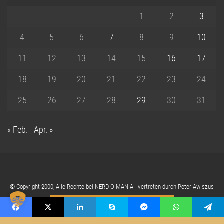
1
2
3
4
5
6
7
8
9
10
11
12
13
14
15
16
17
18
19
20
21
22
23
24
25
26
27
28
29
30
31
« Feb.
Apr. »
© Copyright 2000, Alle Rechte bei NERD-O-MANIA - vertreten durch Peter Awiszus
Cookie Einstellungen anpassen
Facebook
X
LinkedIn
Skype
Messenger
WhatsApp
Telegram