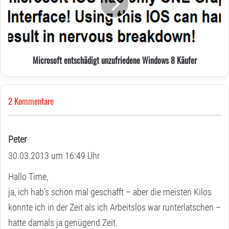
8
Käufer
Microsoft entschädigt unzufriedene Windows 8 Käufer
2 Kommentare
Peter
s
30.03.2013 um 16:49 Uhr
a
g
Hallo Time,
t
ja, ich hab’s schon mal geschafft – aber die meisten Kilos
:
konnte ich in der Zeit als ich Arbeitslos war runterlatschen –
hatte damals ja genügend Zeit.