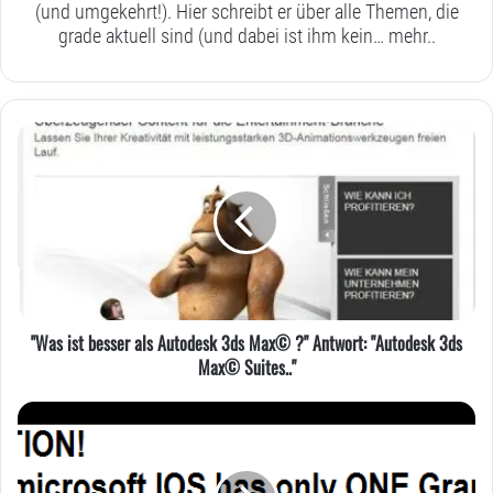
(und umgekehrt!). Hier schreibt er über alle Themen, die
grade aktuell sind (und dabei ist ihm kein…
mehr..
"Was
ist
besser
als
Autodesk
3ds
Max©
?"
Antwort:
"Was ist besser als Autodesk 3ds Max© ?" Antwort: "Autodesk 3ds
"Autodesk
Max© Suites.."
3ds
Max©
Microsoft
Suites.."
entschädigt
unzufriedene
Windows