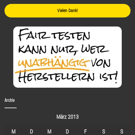
Vielen Dank!
Archiv
März 2013
M
D
M
D
F
S
S