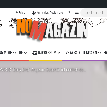
zufälliger Artikel
Sidebar
Anmelden/Registrieren
Folgen
MODERN LIFE
IMPRESSUM
VERANSTALTUNGSKALENDE
OOD “Early Bird”-Angebot Zubehör ist endlich da…