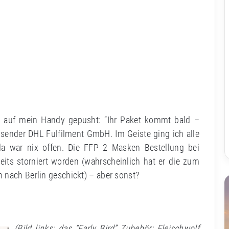
t auf mein Handy gepusht: “Ihr Paket kommt bald –
Absender DHL Fulfilment GmbH. Im Geiste ging ich alle
da war nix offen. Die FFP 2 Masken Bestellung bei
ts storniert worden (wahrscheinlich hat er die zum
 nach Berlin geschickt) – aber sonst?
(Bild links: das “Early Bird” Zubehör: Fleischwolf