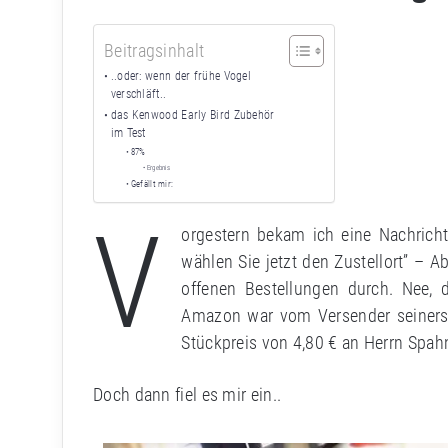
Beitragsinhalt
..oder: wenn der frühe Vogel
verschläft..
das Kenwood Early Bird Zubehör
im Test
87%
Ergebnis
Gefällt mir:
V
orgestern bekam ich eine Nachrich
wählen Sie jetzt den Zustellort” – 
offenen Bestellungen durch. Nee, 
Amazon war vom Versender seinersei
Stückpreis von 4,80 € an Herrn Spahn
Doch dann fiel es mir ein..