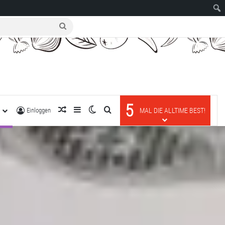
suche
nach
5
R
zufälliger Artikel
Sidebar
Skin umschalten
suche nach
Einloggen
MAL DIE ALLTIME BEST!