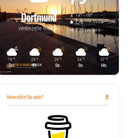
Dortmund
19º - 18º
52%
vereinzelte Wolken
1.79 km/h
19
25
29
34
37
℃
℃
℃
℃
℃
Do.
Fr.
Sa.
So.
Mo.
Unterstützt Du mich?