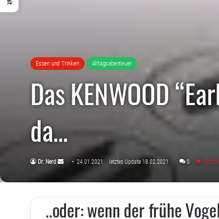
Essen und Trinken
Alltagsabenteuer
Das KENWOOD “Early
da…
Sende
Dr. Nerd
24.01.2021
letztes Update 18.02.2021
0
10.22
uns
eine
E-
..oder: wenn der frühe Vogel
Mail