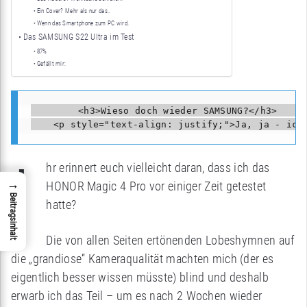
Ein Cover? Mehr als nur das..
Wenn das Smartphone zum PC wird.
Das SAMSUNG S22 Ultra im Test
87%
Gefällt mir:
        <h3>Wieso doch wieder SAMSUNG?</h3>     

I
hr erinnert euch vielleicht daran, dass ich das
→
HONOR Magic 4 Pro vor einiger Zeit getestet
Beitragsinhalt
hatte?
Die von allen Seiten ertönenden Lobeshymnen auf
die „grandiose“ Kameraqualität machten mich (der es
eigentlich besser wissen müsste) blind und deshalb
erwarb ich das Teil – um es nach 2 Wochen wieder