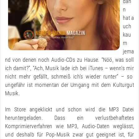
dan
n
hat a
uch
kau
m
jema
nd von denen noch Audio-CDs zu Hause. “Nöö, was soll
ich damit?”, “Ach, Musik lade ich bei iTunes – wenn’s mir
nicht mehr gefällt, schmeiß ich’s wieder runter” – so
ungefähr ist momentan der Umgang mit dem Kulturgut
Musik.
Im Store angeklickt und schon wird die MP3 Datei
heruntergeladen. Dass ein verlustbehaftetes
Komprimierverfahren wie MP3, Audio-Daten weglässt,
und deshalb für Pop-Musik zwar gut geeignet ist, für