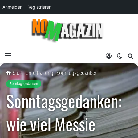
Anmelden
Registrieren
Menü
Anmelden
Skin um
su
Start
|
Unterhaltung
|
Sonntagsgedanken
Sonntagsgedanken
Sonntagsgedanken:
wie viel Messie