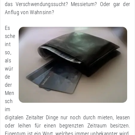
das Verschwendungssucht? Messietum? Oder gar der
Anflug von Wahnsinn?
Es
sche
int
so,
als
wür
de
der
Men
sch
im
digitalen Zeitalter Dinge nur noch durch mieten, leasen
oder leihen für einen begrenzten Zeitraum besitzen.
Eigentum ist ein Wort, welches immer unbekannter wird.