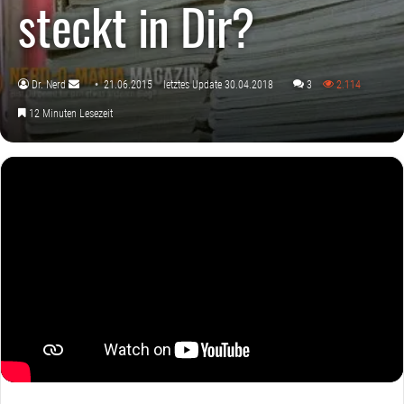
steckt in Dir?
Dr. Nerd
21.06.2015
letztes Update 30.04.2018
3
2.114
Sende
12 Minuten Lesezeit
uns
eine
E-
Mail